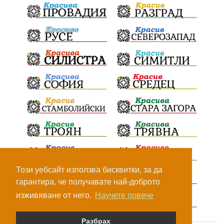
Този уебсайт използва бисквитки, за да
гарантира, че получавате най-доброто
изживяване от него.
Научете повече
Разбрах